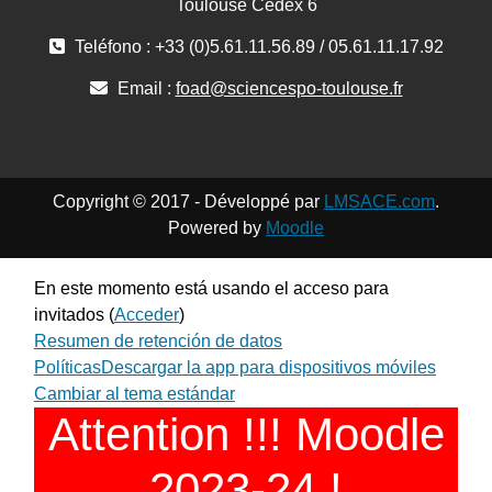
Toulouse Cedex 6
Teléfono : +33 (0)5.61.11.56.89 / 05.61.11.17.92
Email :
foad@sciencespo-toulouse.fr
Copyright © 2017 - Développé par
LMSACE.com
.
Powered by
Moodle
En este momento está usando el acceso para
invitados (
Acceder
)
Resumen de retención de datos
Políticas
Descargar la app para dispositivos móviles
Cambiar al tema estándar
Attention !!! Moodle
2023-24 !